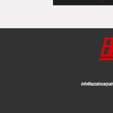
B
info@azzatocarpain